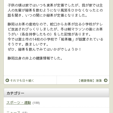
子供の頃は家ではいつも麦茶が定番でしたが、我が家では主
人の先輩が緑茶を飲むようになり風邪をひかなくなったとの
話を聞き、いつの間にか緑茶が定番となりました。
静岡はお茶の産地なので、蛇口からお茶が出る小学校がテレ
ビ放送されびっくりしましたが、冬は朝マラソンの後にお茶
うがい（各自持参したもの）をした記憶があります。
今では富士市の14校の小学校で「給茶機」が設置されている
そうです。羨ましいです。
ぜひ、緑茶を飲んでみてはいかがでしょうか！
静岡出身の井上の健康情報でした。
それでも日々続く
【健康情報】海藻
カテゴリー
スポーツ・運動
(188)
ニュース
(15)