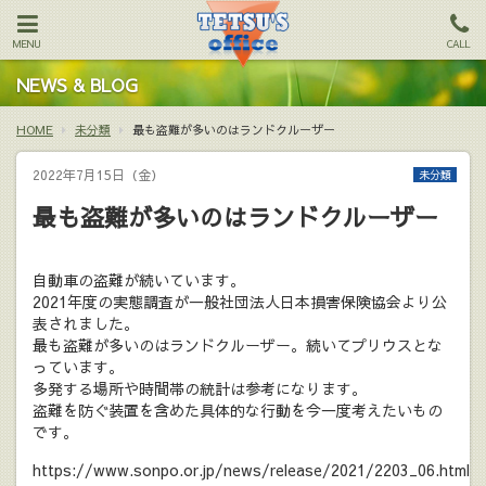
MENU
CALL
NEWS & BLOG
HOME
未分類
最も盗難が多いのはランドクルーザー
2022年7月15日（金）
未分類
最も盗難が多いのはランドクルーザー
自動車の盗難が続いています。
2021年度の実態調査が一般社団法人日本損害保険協会より公
表されました。
最も盗難が多いのはランドクルーザー。続いてプリウスとな
っています。
多発する場所や時間帯の統計は参考になります。
盗難を防ぐ装置を含めた具体的な行動を今一度考えたいもの
です。
https://www.sonpo.or.jp/news/release/2021/2203_06.html