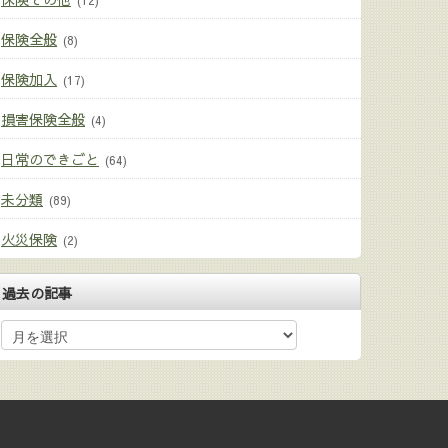
(12)
保険全般
(8)
保険加入
(17)
損害保険全般
(4)
日常のできごと
(64)
未分類
(89)
火災保険
(2)
過去の記事