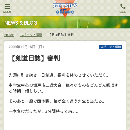
MENU
CALL
NEWS & BLOG
HOME
スポーツ・運動
【剣道日誌】審判
2009年10月18日（日）
スポーツ・運動
【剣道日誌】審判
先週に引き続き一日剣道。審判を努めさせていただく。
中学生中心の坂戸市三道大会。様々なものをどんどん吸収す
る時期、頼もしい。
そのあと一般で団体戦。格が全く違う先生と当たる。
一本負けだったが、3分間持って満足。