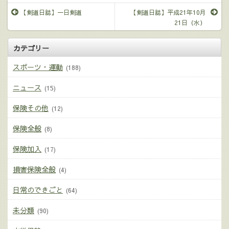
【剣道日誌】一日剣道
【剣道日誌】平成21年10月
21日（水）
カテゴリー
スポーツ・運動
(188)
ニュース
(15)
保険その他
(12)
保険全般
(8)
保険加入
(17)
損害保険全般
(4)
日常のできごと
(64)
未分類
(90)