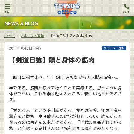
MENU
CALL
NEWS & BLOG
HOME
スポーツ・運動
【剣道日誌】頭と身体の筋肉
2011年6月3日（金）
スポーツ・運動
【剣道日誌】頭と身体の筋肉
日曜日は稽古休み。1日（水）月初ながら西入間水曜会へ。
年である。筋肉が疲れて行くことを実感する。思うように身
体がでない。これを乗り越えるところに新しい地平があるハ
ズ。
「考える人」という季刊誌がある。今号は仏教。作家・高村
薫さんと僧侶・南直哉さんの対談がおもしろい。読んだこと
があるのは南さんの本だけである。「近代に貫徹されている
私」と自認する高村さんの小説を近々に読んでみたくなる。