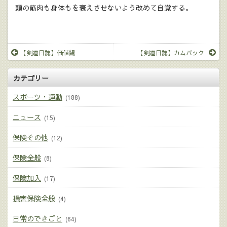
頭の筋肉も身体もを衰えさせないよう改めて自覚する。
【剣道日誌】価値観
【剣道日誌】カムバック
カテゴリー
スポーツ・運動
(188)
ニュース
(15)
保険その他
(12)
保険全般
(8)
保険加入
(17)
損害保険全般
(4)
日常のできごと
(64)