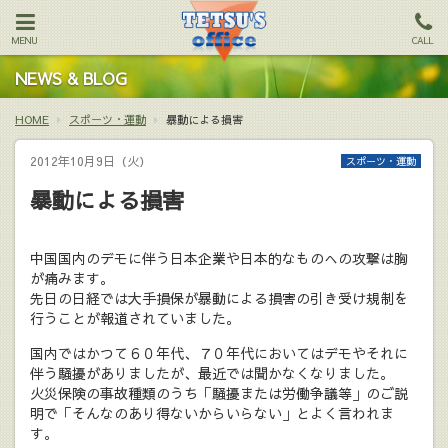
MENU
CALL
NEWS & BLOG
HOME
スポーツ・運動
暴動による損害
2012年10月9日（火）
スポーツ・運動
暴動による損害
中国国内のデモに伴う日本企業や日本的なものへの攻撃は胸
が痛みます。
先日の日経では大手損保が暴動による損害の引き受け規制を
行うことが報道されていました。
国内ではかつて６０年代、７０年代においてはデモやそれに
伴う騒擾がありましたが、最近では聞かなくなりました。
火災保険の事故種類のうち「騒擾または労働争議等」のご説
明で「そんなのあり得ないからいらない」とよく言われま
す。