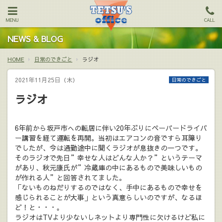
MENU
CALL
NEWS & BLOG
HOME
日常のできごと
ラジオ
2021年11月25日（木）
日常のできごと
ラジオ
6年前から坂戸市への転居に伴い20年ぶりにペーパードライバ
ー講習を経て運転を再開。当初はエアコンの音ですら耳障り
でしたが、今は通勤途中に聞くラジオが息抜きの一つです。
そのラジオで先日”幸せな人はどんな人か？”というテーマ
があり、秋元康氏が”冷蔵庫の中にあるもので美味しいもの
が作れる人”と回答されてました。
「ないものねだりするのではなく、手中にあるもので幸せを
感じられることが大事」という真意らしいのですが、なるほ
ど！と・・・。
ラジオはTVより少ないしネットより専門性に欠けるけど私に