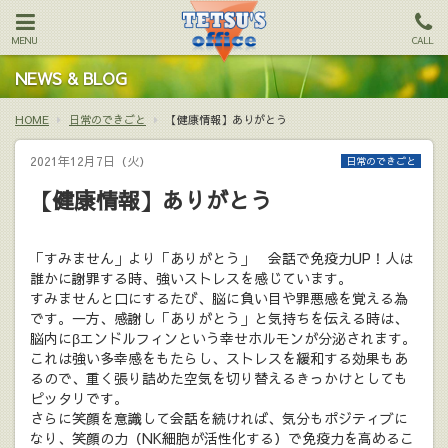
MENU
CALL
NEWS & BLOG
HOME
日常のできごと
【健康情報】ありがとう
2021年12月7日（火）
日常のできごと
【健康情報】ありがとう
「すみません」より「ありがとう」 会話で免疫力UP！人は
誰かに謝罪する時、強いストレスを感じています。
すみませんと口にするたび、脳に負い目や罪悪感を覚える為
です。一方、感謝し「ありがとう」と気持ちを伝える時は、
脳内にβエンドルフィンという幸せホルモンが分泌されます。
これは強い多幸感をもたらし、ストレスを緩和する効果もあ
るので、重く張り詰めた空気を切り替えるきっかけとしても
ピッタリです。
さらに笑顔を意識して会話を続ければ、気分もポジティブに
なり、笑顔の力（NK細胞が活性化する）で免疫力を高めるこ