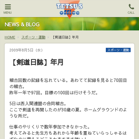
MENU
CALL
NEWS & BLOG
HOME
スポーツ・運動
【剣道日誌】年月
2009年8月5日（水）
スポーツ・運動
【剣道日誌】年月
稽古回数の記録を忘れている。あわてて記録を見ると70回目
の稽古。
昨年一年で97回。目標の100回は行けそうだ。
5日は西入間連盟の合同稽古。
ここで剣道を再開したのが30歳の夏。ホームグラウンドのよ
うな所だ。
仕事のやりくりで数年参加できなかった。
考えてみると先生方もあれから年齢を重ねていらっしゃるは