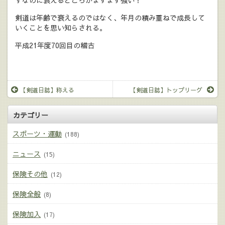
ずなのに衰えるどころかますます強い！
剣道は年齢で衰えるのではなく、年月の積み重ねで成長して
いくことを思い知らされる。
平成21年度70回目の稽古
【剣道日誌】称える
【剣道日誌】トップリーグ
カテゴリー
スポーツ・運動
(188)
ニュース
(15)
保険その他
(12)
保険全般
(8)
保険加入
(17)