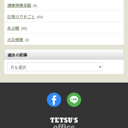
損害保険全般
(4)
日常のできごと
(64)
未分類
(89)
火災保険
(2)
過去の記事