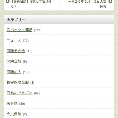
【剣道日誌】作業と学習は違
平成２６年２月１５日大雪
う？
被害
カテゴリー
スポーツ・運動
(188)
ニュース
(15)
保険その他
(12)
保険全般
(8)
保険加入
(17)
損害保険全般
(4)
日常のできごと
(64)
未分類
(89)
火災保険
(2)