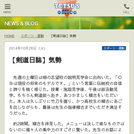
MENU
CALL
NEWS & BLOG
HOME
スポーツ・運動
【剣道日誌】気勢
2014年10月28日（火）
スポーツ・運動
【剣道日誌】気勢
先週の土曜日は娘の志望校の説明見学会に出向いた。「Ｏ
Ｂは現役の将来のモデルです。」という言葉に伝統校の自信
と誇りを強く感じた。授業・施設見学後、午後は部活動見
学。もちろん剣道部へ赴き、あつかましく稽古をいただい
た。本人は久しぶりに竹刀を握り、かつ高校生の稽古にあご
を出しながらも、最後は先生の指導稽古までいただき満足そ
うだった。
約2時間。稽古を拝見した。メニューは決して楽なものでは
ないのに個々人の集中力のすごさに驚いた。先生のお話によ