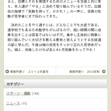
ると、目標とそれを実現するためのメニューを生徒と共に考
え、本人達が「やる」と決めて取り組んでいるそうだ。出頭
技の指導で「気勢を持って、かかれ！」の一声に、全員の気
勢が見学者にまで伝わってきた。
決めたことをやり通すには、どんなことでも大変である。
進学校でもあるため勉学もがんばるので、短い時間の間に成
果を出すことは容易ではないはずだ。集中し主体的に物事に
取り組んでいく大切さを教える教育と答えようとする生徒達
の姿に学んだ。午後は娘の合否をすっかり忘れた見学会だっ
た。娘よ、合格したければあと4ヶ月気勢をもってやれ！
事務所便り ２０１４年夏号
事務所便り 2014年秋
カテゴリー
スポーツ・運動
(188)
ニュース
(15)