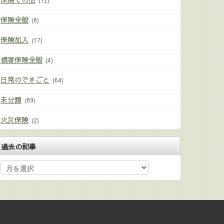
(12)
保険全般
(8)
保険加入
(17)
損害保険全般
(4)
日常のできごと
(64)
未分類
(89)
火災保険
(2)
過去の記事