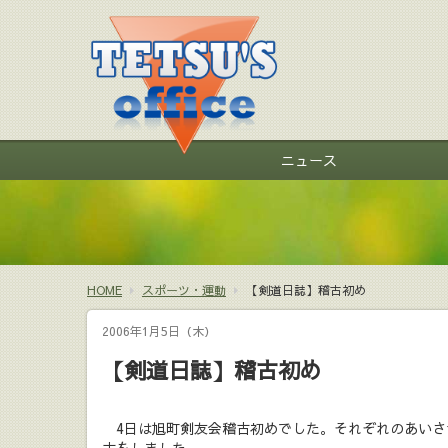
ニュース
HOME
スポーツ・運動
【剣道日誌】稽古初め
2006年1月5日（木）
【剣道日誌】稽古初め
4日は旭町剣友会稽古初めでした。それぞれのあいさ