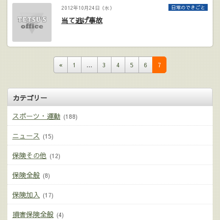
日常のできごと
2012年10月24日（水）
当て逃げ事故
«
1
…
3
4
5
6
7
カテゴリー
スポーツ・運動
(188)
ニュース
(15)
保険その他
(12)
保険全般
(8)
保険加入
(17)
損害保険全般
(4)